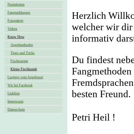
Neuigkeiten
Herzlich Willk
Fangmeldungen
Fotogalerie
welcher wir dir
Videos
informativ dars
Know How
Angelmethoden
Tipps und Tricks
Du findest neb
Fischrezepte
Fangmethoden a
Kleine Fischkunde
Lustiges vom Angelsport
Fremdsprachen,
Wir bei Facebook
besten Freund.
Linkliste
Impressum
Datenschutz
Petri Heil !