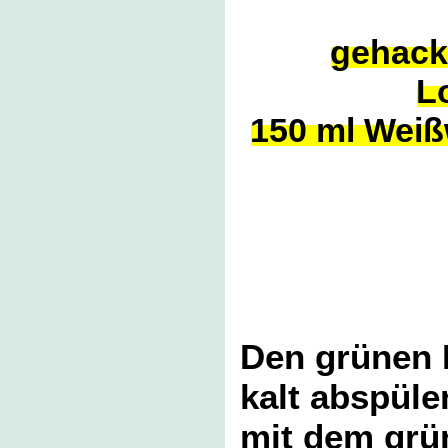
gehackt
L
150 ml Weiß
Den grünen P
kalt abspülen
mit dem grün