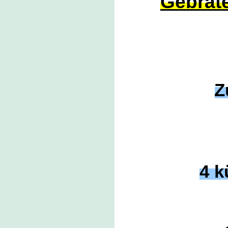
Gebrate
Z
4 k