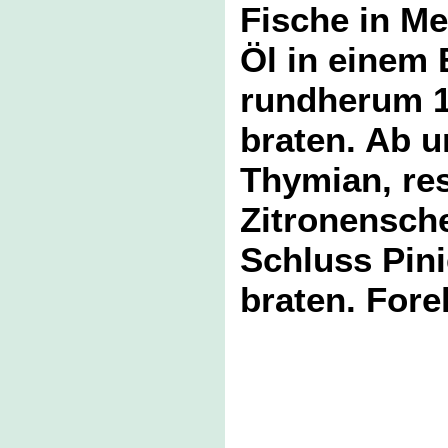
Fische in M
Öl in einem 
rundherum 10
braten. Ab 
Thymian, re
Zitronensch
Schluss Pin
braten. Fore