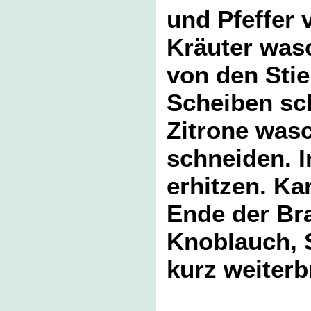
und Pfeffer 
Kräuter was
von den Stie
Scheiben sc
Zitrone was
schneiden. I
erhitzen. Ka
Ende der Bra
Knoblauch, S
kurz weiterb