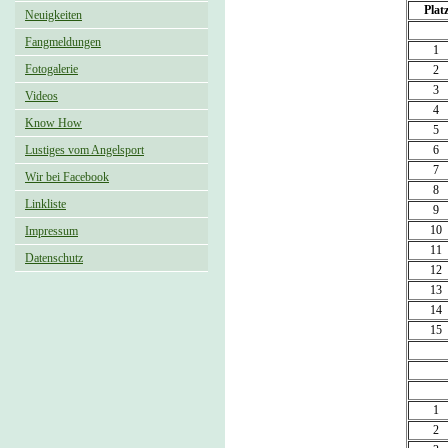
Plat
Neuigkeiten
Fangmeldungen
1
Fotogalerie
2
3
Videos
4
Know How
5
6
Lustiges vom Angelsport
7
Wir bei Facebook
8
Linkliste
9
10
Impressum
11
Datenschutz
12
13
14
15
1
2